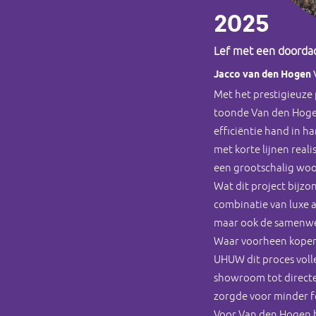
2025
Lef met een doorda
Jacco van den Hogen
Met het prestigieuze
toonde Van den Hogen
efficiëntie hand in h
met korte lijnen real
een grootschalig woo
Wat dit project bijzo
combinatie van luxe 
maar ook de samenwe
Waar voorheen kopers
UHUW dit proces volle
showroom tot directe
zorgde voor minder fo
Voor Van den Hogen 