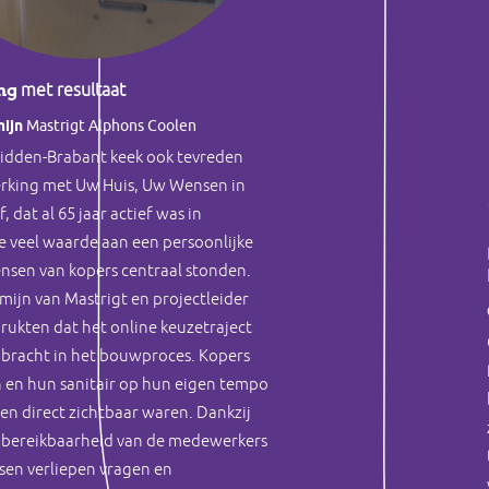
ng
met resultaat
mijn
Mastrigt Alphons Coolen
idden-Brabant keek ook tevreden
rking met Uw Huis, Uw Wensen in
 dat al 65 jaar actief was in
veel waarde aan een persoonlijke
nsen van kopers centraal stonden.
mijn van Mastrigt en projectleider
rukten dat het online keuzetraject
t bracht in het bouwproces. Kopers
 en hun sanitair op hun eigen tempo
ten direct zichtbaar waren. Dankzij
e bereikbaarheid van de medewerkers
en verliepen vragen en