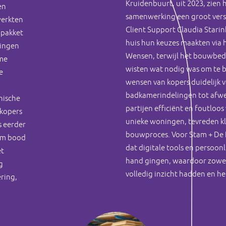
Kruidenbuurt, uit 2023, zien h
en
samenwerking een groot vers
werkten
Client Support Claudia Starin
e pakket
huis hun keuzes maakten via 
lingen
Wensen, terwijl het bouwbedri
ime
wisten wat nodig was om te 
e
wensen van kopers duidelijk 
badkamerindelingen tot afwe
nische
partijen efficiënt en foutloos
 kopers
unieke woningen, tevreden k
s eerder
bouwproces. Voor Stam + De
om bood
dat digitale tools en persoon
et
hand gingen, waardoor zowel
g
volledig inzicht hadden en het
ering,