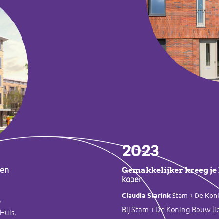
2023
Gemakkelijker kreeg je 
sen
koper
Claudia Starink
Stam + De Kon
,
Bij Stam + De Koning Bouw li
Huis,