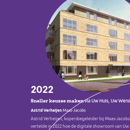
2022
Sneller keuzes maken
via Uw Huis, Uw Wen
Astrid Verheijen
Maas-Jacobs
Astrid Verheijen, kopersbegeleider bij Maas-Jacobs
vertelde in 2022 hoe de digitale showroom van Uw 