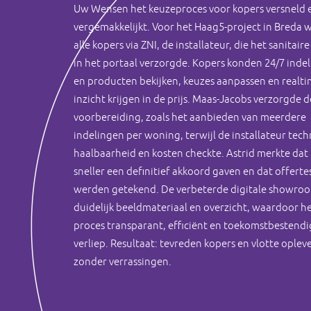
Uw Wensen het keuzeproces voor kopers versneld 
vergemakkelijkt. Voor het Haag5-project in Breda 
alle kopers via ZNI, de installateur, die het sanitair
in het portaal verzorgde. Kopers konden 24/7 inde
en producten bekijken, keuzes aanpassen en realt
inzicht krijgen in de prijs. Maas-Jacobs verzorgde d
voorbereiding, zoals het aanbieden van meerdere
indelingen per woning, terwijl de installateur tech
haalbaarheid en kosten checkte. Astrid merkte dat
sneller een definitief akkoord gaven en dat offerte
werden getekend. De verbeterde digitale showro
duidelijk beeldmateriaal en overzicht, waardoor h
proces transparant, efficiënt en toekomstbestendi
verliep. Resultaat: tevreden kopers en vlotte oplev
zonder verrassingen.