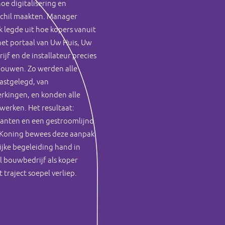
oe digitalisering en
chil maakten. Manager
k legde uit hoe kopers vanuit
het portaal van Uw Huis, Uw
jf en de installateur precies
bouwen. Zo werden alle
vastgelegd, van
rkingen, en konden alle
 werken. Het resultaat:
lanten en een gestroomlijnd
 Koning bewees deze aanpak
lijke begeleiding hand in
 bouwbedrijf als koper
 traject soepel verliep.