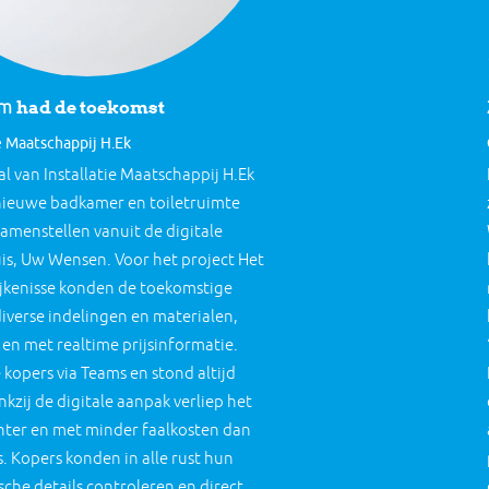
had de toekomst
om
ie Maatschappij H.Ek
hal van Installatie Maatschappij H.Ek
nieuwe badkamer en toiletruimte
samenstellen vanuit de digitale
s, Uw Wensen. Voor het project Het
pijkenisse konden de toekomstige
iverse indelingen en materialen,
3D en met realtime prijsinformatie.
 kopers via Teams en stond altijd
nkzij de digitale aanpak verliep het
iënter en met minder faalkosten dan
. Kopers konden in alle rust hun
che details controleren en direct