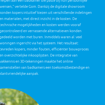
helpen aan een badkamer die paste bij hun persoonlijke
wensen,” vertelde Gom. Dankzij de digitale showroom
konden kopers intuïtief kiezen uit verschillende indelingen
en materialen, met direct inzicht in de kosten. De
technische mogelijkheden en kosten werden vooraf
gecontroleerd en verrassende alternatieven konden
gedeeld worden met buren. Inmiddels waren al veel
woningen ingericht via het systeem. Het resultaat:
tevreden kopers, minder fouten, efficiënter bouwproces
en overzichtelijke inkooplijsten. De integratie van
vakkennis en 3D-tekeningen maakte het online
samenstellen van badkamers een toekomstbestendige en
klantvriendelijke aanpak.