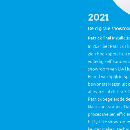
2021
De digitale showro
Patrick Thal
Installat
In 2021 liet Patrick T
zien hoe kopers hun 
volledig zelf konden 
showroom van Uw Hui
Eiland van Spijk in S
bewoners kiezen uit d
alles inzichtelijk in 
Patrick begeleidde de
klaar voor vragen. Da
proces sneller, effic
bij fysieke showrooms
keuzes maken, technis