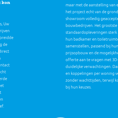
k kon
maar met de aanstelling van
het project echt van de grond
showroom volledig geaccepte
s, Uw
bouwbedrijven. Het grootste 
ijven
standaardopleveringen sterk
spreidde
hun badkamer en toiletruimt
ig de
samenstellen, passend bij hu
direct
prijsopbouw en de mogelijkhe
n
offerte aan te vragen met 3D
ontact
duidelijke verwachtingen. D
écht
en koppelingen per woning ve
erde
zonder wachttijden, terwijl 
het
bij hun keuzes.
t
en
ef.