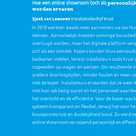
persoonlij
Hoe een online showroom toch als
worden ervaren
Sjaak van Leeuwen
Installatiebedrijf Kruit
In 2018 werkten steeds meer aannemers via Uw Hui
Wensen. Aanvankelijk moesten sommige bouwbedr
overtuigd worden, maar het digitale platform ver
zich als een olievlek. Kopers konden thuis eenvoud
badkamer indelen, terwijl installateurs zoals Kruit 
inspeelden op vragen en wensen. Dit resulteerde i
snellere doorlooptijden, minder fouten en meer c
met de koper. Installateurs ervaarden dat ze weer 
met hun vak bezig waren en het personeel waarde
het overzicht en de efficiëntie. Voor de koper was 
systeem transparant en flexibel, terwijl het voor he
bouwproces rust en duidelijkheid bood. Zo werd e
online showroom verrassend persoonlijk en effecti