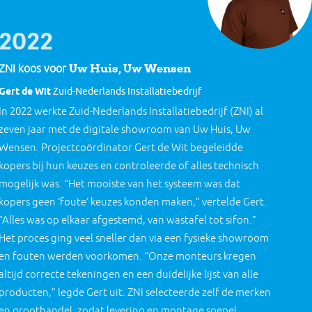
2022
Uw Huis, Uw Wensen
ZNI koos voor
Gert de Wit
Zuid-Nederlands Installatiebedrijf
In 2022 werkte Zuid-Nederlands Installatiebedrijf (ZNI) al
zeven jaar met de digitale showroom van Uw Huis, Uw
Wensen. Projectcoördinator Gert de Wit begeleidde
kopers bij hun keuzes en controleerde of alles technisch
mogelijk was. “Het mooiste van het systeem was dat
kopers geen ‘foute’ keuzes konden maken,” vertelde Gert.
“Alles was op elkaar afgestemd, van wastafel tot sifon.”
Het proces ging veel sneller dan via een fysieke showroom
en fouten werden voorkomen. “Onze monteurs kregen
altijd correcte tekeningen en een duidelijke lijst van alle
producten,” legde Gert uit. ZNI selecteerde zelf de merken
en groothandel, zodat levering en montage soepel